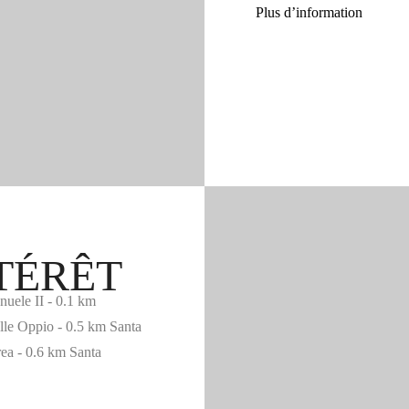
Plus d’information
NTÉRÊT
uele II - 0.1 km
lle Oppio - 0.5 km Santa
ea - 0.6 km Santa