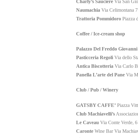
Charly’s Sauciere
Via San Gio
Naumachia
Via Celimontana 7
Trattoria Pommidoro
Piazza 
Coffee / Ice-cream shop
Palazzo Del Freddo Giovanni
Pasticceria Regoli
Via dello S
Antica Biscotteria
Via Carlo 
Panella L’arte del Pane
Via M
Club / Pub / Winery
GATSBY CAFFE’
Piazza Vit
Club Machiavelli’s
Associazion
Le Caveau
Via Conte Verde, 
Caronte
Wine Bar Via Machiav