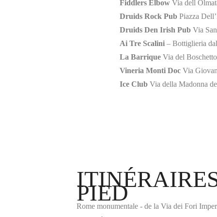
Fiddlers Elbow
Via dell Olma
Druids Rock Pub
Piazza Dell
Druids Den Irish Pub
Via San
Ai Tre Scalini
– Bottiglieria d
La Barrique
Via del Boschett
Vineria Monti Doc
Via Giovan
Ice Club
Via della Madonna d
ITINÉRAIRE
PIED
Rome monumentale - de la Via dei Fori Imperi