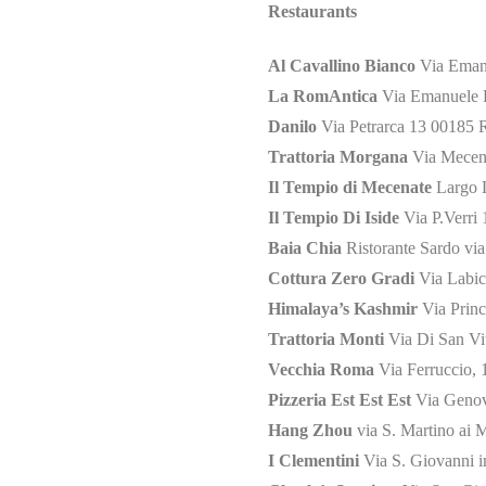
Restaurants
Al Cavallino Bianco
Via Emanu
La RomAntica
Via Emanuele F
Danilo
Via Petrarca 13 00185 
Trattoria Morgana
Via Mecena
Il Tempio di Mecenate
Largo 
Il Tempio Di Iside
Via P.Verri
Baia Chia
Ristorante Sardo vi
Cottura Zero Gradi
Via Labic
Himalaya’s Kashmir
Via Princ
Trattoria Monti
Via Di San Vi
Vecchia Roma
Via Ferruccio,
Pizzeria Est Est Est
Via Genov
Hang Zhou
via S. Martino ai
I Clementini
Via S. Giovanni i