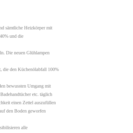
nd sämtliche Heizkörper mit
 40% und die
seln. Die neuen Glühlampen
et, die den Küchenölabfall 100%
 den bewussten Umgang mit
Badehandtücher etc. täglich
chkeit einen Zettel auszufüllen
 auf den Boden geworfen
bilisieren alle