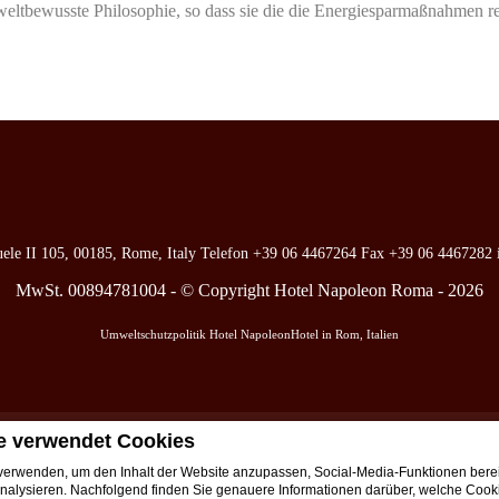
weltbewusste Philosophie, so dass sie die die Energiesparmaßnahmen res
uele II 105, 00185, Rome, Italy
Telefon
+39 06 4467264
Fax
+39 06 4467282
MwSt. 00894781004 - © Copyright Hotel Napoleon Roma - 2026
Umweltschutzpolitik Hotel Napoleon
Hotel in Rom, Italien
e verwendet Cookies
takte
Bewertungen
Umweltschutzpolitik
FAQs
Privatsphäre
Cookie Policy
Cre
erwenden, um den Inhalt der Website anzupassen, Social-Media-Funktionen berei
nalysieren. Nachfolgend finden Sie genauere Informationen darüber, welche Coo