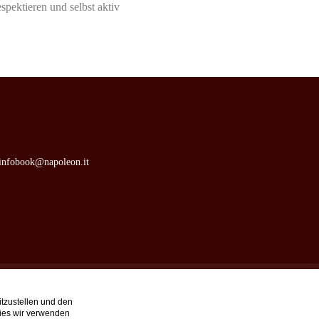
pektieren und selbst aktiv
infobook@napoleon.it
dits
tzustellen und den
kies wir verwenden