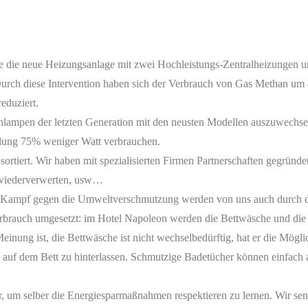
e die neue Heizungsanlage mit zwei Hochleistungs-Zentralheizungen u
 Durch diese Intervention haben sich der Verbrauch von Gas Methan um
duziert.
lühlampen der letzten Generation mit den neusten Modellen auszuwech
hlung 75% weniger Watt verbrauchen.
ortiert. Wir haben mit spezialisierten Firmen Partnerschaften gegründ
 wiederverwerten, usw…
r Kampf gegen die Umweltverschmutzung werden von uns auch durch
rbrauch umgesetzt: im Hotel Napoleon werden die Bettwäsche und die 
einung ist, die Bettwäsche ist nicht wechselbedürftig, hat er die Mögli
auf dem Bett zu hinterlassen. Schmutzige Badetücher können einfach
er, um selber die Energiesparmaßnahmen respektieren zu lernen. Wir sensi