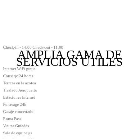
Check-in - 14:00
Check-out - 11:00
AMPLIA GAMA DE
SERVICIOS ÚTILES
Internet WiFi gratis
Conserje 24 horas
Terraza en la azotea
Traslado Aeropuerto
Estaciones Internet
Porterage 24h
Garaje concertado
Roma Pass
Visitas Guiadas
Sala de equipajes